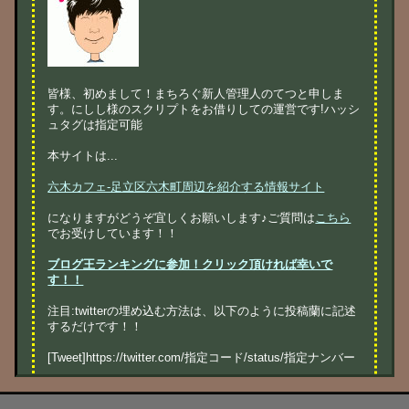
皆様、初めまして！まちろぐ新人管理人のてつと申しま
す。にしし様のスクリプトをお借りしての運営です!ハッシ
ュタグは指定可能
本サイトは...
六木カフェ-足立区六木町周辺を紹介する情報サイト
になりますがどうぞ宜しくお願いします♪ご質問は
こちら
でお受けしています！！
ブログ王ランキングに参加！クリック頂ければ幸いで
す！！
注目:twitterの埋め込む方法は、以下のように投稿蘭に記述
するだけです！！
[Tweet]https://twitter.com/指定コード/status/指定ナンバー