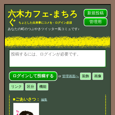
六木カフェ-まちろ
新規投稿
ぐ
管理用
ちょとした出来事にコメを - ログイン必須
あなたの町のつぶやきツイッター風コミュです♪
or
管理画面へ
■ごあいさつ：
編集