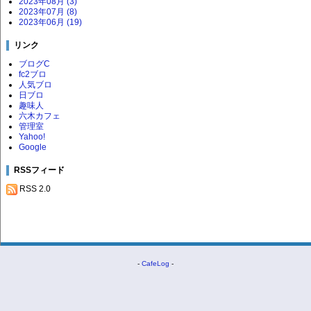
2023年08月 (3)
2023年07月 (8)
2023年06月 (19)
リンク
ブログC
fc2ブロ
人気ブロ
日ブロ
趣味人
六木カフェ
管理室
Yahoo!
Google
RSSフィード
RSS 2.0
-
CafeLog
-