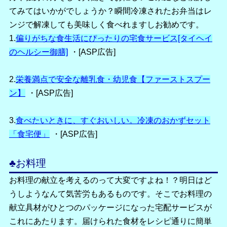
てみてはいかがでしょうか？瞬間冷凍されたお弁当はレ
ンジで解凍しても美味しく食べれますしお勧めです。
1.
偏りがちな食生活にぴったりの宅食サービス[タイヘイ
のヘルシー御膳]
・[ASP広告]
2.
栄養満点で安全な離乳食・幼児食【ファーストスプー
ン】
・[ASP広告]
3.
食べたいときに、すぐおいしい。冷凍のおかずセット
「食宅便」
・[ASP広告]
♣
お料理
お料理の献立を考えるのって大変ですよね！？明日はど
うしようなんて気苦労もあるものです。そこでお料理の
献立具材がひとつのパッケージになった宅配サービスが
これにあたります。届けられた食材をレシピ通りに簡単