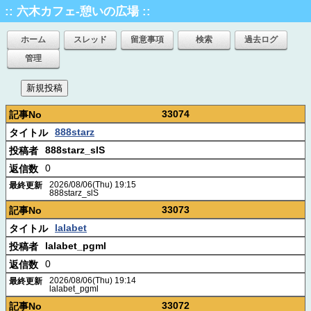
:: 六木カフェ-憩いの広場 ::
ホーム
スレッド
留意事項
検索
過去ログ
管理
33074
888starz
888starz_slS
0
2026/08/06(Thu) 19:15
888starz_slS
33073
lalabet
lalabet_pgml
0
2026/08/06(Thu) 19:14
lalabet_pgml
33072