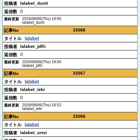
lalabet_duml
0
2026/08/06(Thu) 19:00
lalabet_duml
33068
lalabet
lalabet_jdKi
0
2026/08/06(Thu) 19:00
lalabet_jdKi
33067
lalabet
lalabet_iekr
0
2026/08/06(Thu) 18:52
lalabet_iekr
33066
lalabet
lalabet_ursn