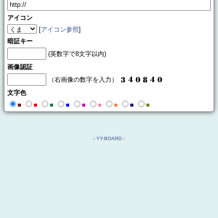
アイコン
[
アイコン参照
]
暗証キー
(英数字で8文字以内)
画像認証
（右画像の数字を入力）
文字色
■
■
■
■
■
■
■
■
■
-
YY-BOARD
-