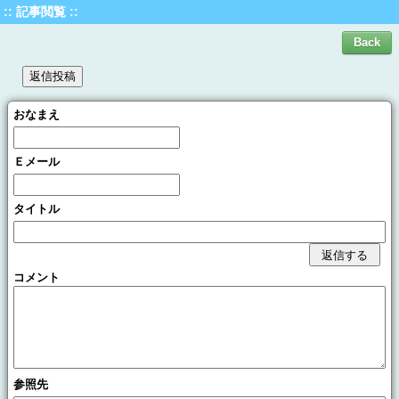
:: 記事閲覧 ::
おなまえ
Ｅメール
タイトル
コメント
参照先