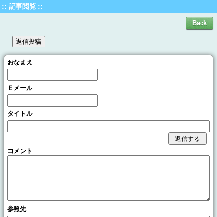
:: 記事閲覧 ::
おなまえ
Ｅメール
タイトル
コメント
参照先