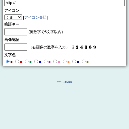
アイコン
[
アイコン参照
]
暗証キー
(英数字で8文字以内)
画像認証
（右画像の数字を入力）
文字色
■
■
■
■
■
■
■
■
■
-
YY-BOARD
-