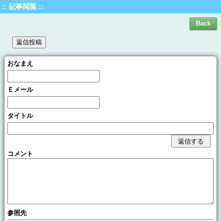
:: 記事閲覧 ::
おなまえ
Ｅメール
タイトル
コメント
参照先