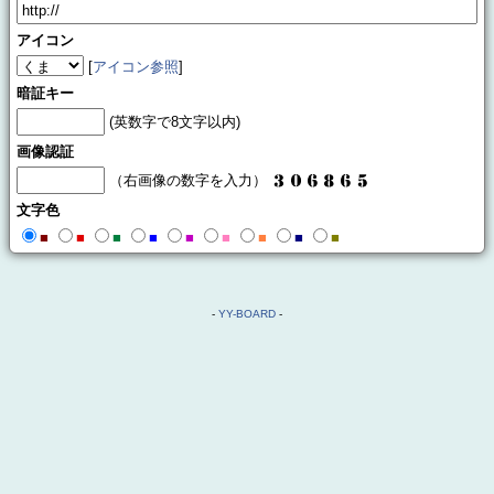
アイコン
[
アイコン参照
]
暗証キー
(英数字で8文字以内)
画像認証
（右画像の数字を入力）
文字色
■
■
■
■
■
■
■
■
■
-
YY-BOARD
-