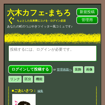
六木カフェ-まちろ
新規投稿
ぐ
管理用
ちょとした出来事にコメを - ログイン必須
あなたの町のつぶやきツイッター風コミュです♪
or
管理画面へ
■ごあいさつ：
編集