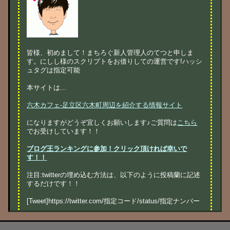
皆様、初めまして！まちろぐ新人管理人のてつと申しま
す。にしし様のスクリプトをお借りしての運営です!ハッシ
ュタグは指定可能
本サイトは...
六木カフェ-足立区六木町周辺を紹介する情報サイト
になりますがどうぞ宜しくお願いします♪ご質問は
こちら
でお受けしています！！
ブログ王ランキングに参加！クリック頂ければ幸いで
す！！
注目:twitterの埋め込む方法は、以下のように投稿蘭に記述
するだけです！！
[Tweet]https://twitter.com/指定コード/status/指定ナンバー